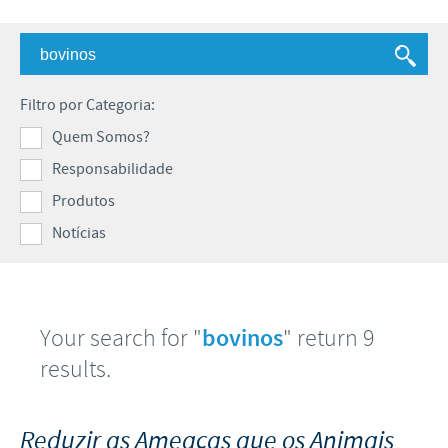
Avicultura
Investigação e Desenvolvimento
Bovinos
Proteger a Saúde Pública Mundial
Os nossos valores
Pequenos Ruminantes
Parcerias Científicas e Empresariais
Presença no Mundo
Filtro por Categoria:
Suínos
Alimentar o Mundo
Quem Somos?
Produção
Pessoas e Animais Felizes e Saudáveis
Responsabilidade
Produtos
Ceva e a Comunidade
Notícias
Your search for "
bovinos
" return 9
results.
Reduzir as Ameaças que os Animais