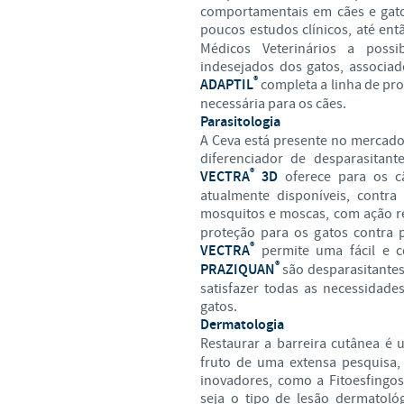
comportamentais em cães e gato
poucos estudos clínicos, até e
Médicos Veterinários a possi
indesejados dos gatos, associa
®
ADAPTIL
completa a linha de pr
necessária para os cães.
Parasitologia
A Ceva está presente no mercado
diferenciador de desparasitan
®
VECTRA
3D
oferece para os c
atualmente disponíveis, contra 
mosquitos e moscas, com ação rep
proteção para os gatos contra 
®
VECTRA
permite uma fácil e 
®
PRAZIQUAN
são desparasitantes
satisfazer todas as necessidades
gatos.
Dermatologia
Restaurar a barreira cutânea é
fruto de uma extensa pesquisa,
inovadores, como a Fitoesfingos
seja o tipo de lesão dermatoló