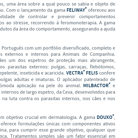
s, uma área sobre a qual pouco se sabia e objeto de
®
ntão. Com o lançamento da gama
FELIWAY
ofereceu aos
Regulatory constraints and medical practices vary from country to 
bilidade de controlar e prevenir comportamentos
information provided on the site in which you enter may not be
country.
dos ao stresse, recorrendo à feromonoterapia. A gama
odutos da área do comportamento, assegurando a ajuda
 Português com um portfólio diversificado, completo e
tes externos e internos para Animais de Companhia.
ães um dos espetros de proteção mais abrangente,
os parasitas externos: pulgas, carraças, flebótomos,
®
elente, inseticida e acaricida.
VECTRA
FELIS
confere
pulgas adultas e imaturas. O aplicador patenteado de
®
cómoda aplicação na pele do animal.
MILBACTOR
e
 internos de largo espetro, da Ceva, desenvolvidos para
 na luta contra os parasitas internos, nos cães e nos
®
 um objetivo crucial em dermatologia. A gama
DOUXO
,
 oferece formulações únicas com componentes ativos
ina, para cumprir esse grande objetivo, qualquer que
gica. Tratamentos simples são um fator essencial em