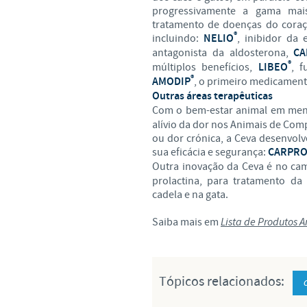
progressivamente a gama mai
tratamento de doenças do coraç
®
incluindo:
NELIO
, inibidor da
antagonista da aldosterona,
CA
®
múltiplos benefícios,
LIBEO
, f
®
AMODIP
, o primeiro medicamento
Outras áreas terapêuticas
Com
o bem-estar animal em men
alívio da dor nos Animais de Com
ou dor crónica, a Ceva desenvol
sua eficácia e segurança:
CARPRO
Outra inovação da Ceva é no c
prolactina, para tratamento da
cadela e na gata.
Saiba mais em
Lista de Produtos
Tópicos relacionados: