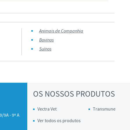
Animais de Companhia
Bovinos
Suínos
OS NOSSOS PRODUTOS
Vectra Vet
Transmune
9/9A - 9º A
Ver todos os produtos