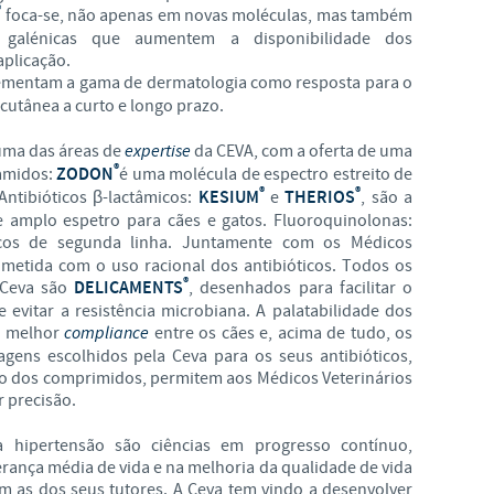
®
foca-se, não apenas em novas moléculas, mas também
as galénicas que aumentem a disponibilidade dos
aplicação.
mentam a gama de dermatologia como resposta para o
cutânea a curto e longo prazo.
uma das áreas de
expertise
da CEVA, com a oferta de uma
®
samidos:
ZODON
é uma molécula de espectro estreito de
®
®
Antibióticos β-lactâmicos:
KESIUM
e
THERIOS
, são a
de amplo espetro para cães e gatos. Fluoroquinolonas:
ticos de segunda linha. Juntamente com os Médicos
ometida com o uso racional dos antibióticos. Todos os
®
a Ceva são
DELICAMENTS
, desenhados para facilitar o
evitar a resistência microbiana. A palatabilidade dos
a melhor
compliance
entre os cães e, acima de tudo, os
gens escolhidos pela Ceva para os seus antibióticos,
ão dos comprimidos, permitem aos Médicos Veterinários
r precisão.
 a hipertensão são ciências em progresso contínuo,
rança média de vida e na melhoria da qualidade de vida
m as dos seus tutores. A Ceva tem vindo a desenvolver