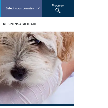
Procurar
Select your country
RESPONSABILIDADE
Poland
ger a Saúde Pública Mundial
Portugal
rias Científicas e Empresariais
Romania
ntar o Mundo
as e Animais Felizes e Saudáveis
Russia
e a Comunidade
South Africa
Spain