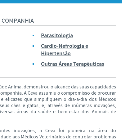
Japan
Bulgaria
E COMPANHIA
Korea
Canada (EN)
Parasitologia
Malaysia
Cardio-Nefrologia e
Chile
Hipertensão
Mexico
Outras Áreas Terapêuticas
China
Middle East
Colombia
úde Animal demonstrou o alcance das suas capacidades
 Companhia. A Ceva assumiu o compromisso de procurar
Netherlands
 e eficazes que simplifiquem o dia-a-dia dos Médicos
Denmark
 seus cães e gatos, e, através de inúmeras inovações,
Peru
iversas áreas da saúde e bem-estar dos Animais de
Egypt
Philippines
antes inovações, a Ceva foi pioneira na área do
idade aos Médicos Veterinários de controlar problemas
You are leaving the country website to access another site in the gro