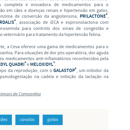
s completa e inovadora de medicamentos para o
ão em cães e doenças renais e hipertensão em gatos,
®
 enzima de conversão da angiotensina,
PRILACTONE
,
®
RDALIS
, associação de iECA e espironolactona com
urosemida para controlo dos sinais de congestão e
 veterinário para tratamento da hipertensão felina.
te, a Ceva oferece uma gama de medicamentos para o
panhia. Para situações de dor pós operatória, dor aguda
veu medicamentos anti-inflamatórios reconhecidos pela
®
®
DYL QUADRI
e
MELOXIDYL
.
®
ampo da reprodução, com o
GALASTOP
, um inibidor da
 pseudogestação na cadela e inibição da lactação na
 Animais de Companhia
cães
cavalos
gatos