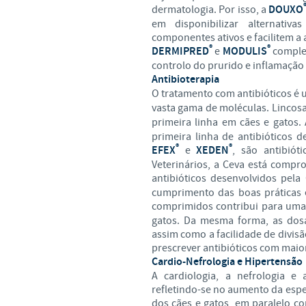
dermatologia. Por isso, a
DOUXO
em disponibilizar alternativ
componentes ativos e facilitem a 
®
®
DERMIPRED
e
MODULIS
comple
controlo do prurido e inflamação 
Antibioterapia
O tratamento com antibióticos é 
vasta gama de moléculas. Linco
primeira linha em cães e gatos. 
primeira linha de antibióticos 
®
®
EFEX
e
XEDEN
, são antibió
Veterinários, a Ceva está compr
antibióticos desenvolvidos pel
cumprimento das boas práticas e 
comprimidos contribui para um
gatos. Da mesma forma, as dosa
assim como a facilidade de divis
prescrever antibióticos com maio
Cardio-Nefrologia e Hipertensão
A cardiologia, a nefrologia e
refletindo-se no aumento da espe
dos cães e gatos, em paralelo co