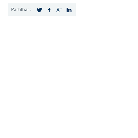
Sweden
Partilhar :
Thailand
Tunisia
Turkey
Ukraine
United Kingdom
USA
Vietnam
up.